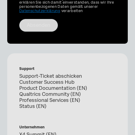
Optin
erklären Sie sich damit einverstanden, dass wir Ihre
personenbezogenen Daten gemäß unserer
Datenschutzerklärung
verarbeiten
Absenden
Support
Support-Ticket abschicken
Customer Success Hub
Product Documentation (EN)
Qualtrics Community (EN)
Professional Services (EN)
Status (EN)
Unternehmen
X4 Summit (EN)