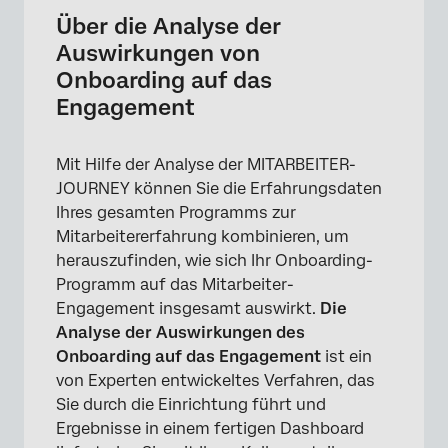
Onboarding auf das Engagement
Über die Analyse der
Erforderliche Projekte
Auswirkungen von
Onboarding auf das
Erstellen des Projekts
Engagement
Dashboard
Gemeinsame Nutzung des vorgefertigten
Mit Hilfe der Analyse der MITARBEITER-
Dashboards
JOURNEY können Sie die Erfahrungsdaten
Ihres gesamten Programms zur
Mitarbeitererfahrung kombinieren, um
herauszufinden, wie sich Ihr Onboarding-
Programm auf das Mitarbeiter-
Engagement insgesamt auswirkt.
Die
Analyse der Auswirkungen des
Onboarding auf das Engagement
ist ein
von Experten entwickeltes Verfahren, das
Sie durch die Einrichtung führt und
Ergebnisse in einem fertigen Dashboard