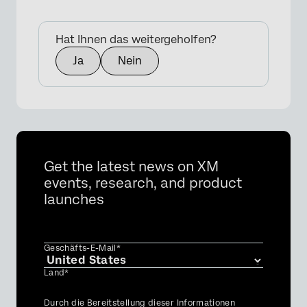
Hat Ihnen das weitergeholfen?
Ja
Nein
Get the latest news on XM
events, research, and product
launches
Geschäfts-E-Mail*
Land*
Privacy
Durch die Bereitstellung dieser Informationen