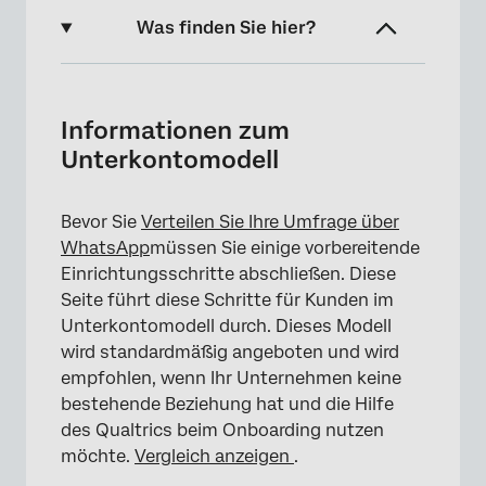
Was finden Sie hier?
Informationen zum Unterkontomodell
Voraussichtlicher Onboarding-Zeitraum für
Informationen zum
das Unterkontomodell
Unterkontomodell
Erstellen und Verifizieren eines Twilio-
WhatsApp-Profils
Bevor Sie
Verteilen Sie Ihre Umfrage über
WhatsApp
müssen Sie einige vorbereitende
Upgrade auf ein offizielles Benutzerkonto
Einrichtungsschritte abschließen. Diese
Verteilung über WhatsApp
Seite führt diese Schritte für Kunden im
Unterkontomodell durch. Dieses Modell
wird standardmäßig angeboten und wird
empfohlen, wenn Ihr Unternehmen keine
bestehende Beziehung hat und die Hilfe
des Qualtrics beim Onboarding nutzen
möchte.
Vergleich anzeigen
.