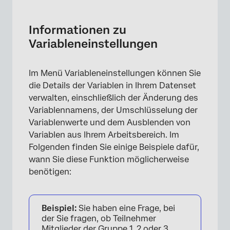
Informationen zu Variableneinstellungen
Variablen umbenennen
Informationen zu
Variableneinstellungen
Variablentypen ändern
Editieren von & Umkodieren von Variablen
Im Menü Variableneinstellungen können Sie
&Ausblenden; Variablen entfernen
die Details der Variablen in Ihrem Datenset
verwalten, einschließlich der Änderung des
Oberes Feld in Stats iQ verwenden
Variablennamens, der Umschlüsselung der
FAQs
Variablenwerte und dem Ausblenden von
Variablen aus Ihrem Arbeitsbereich. Im
Folgenden finden Sie einige Beispiele dafür,
wann Sie diese Funktion möglicherweise
benötigen:
Beispiel:
Sie haben eine Frage, bei
der Sie fragen, ob Teilnehmer
Mitglieder der Gruppe 1, 2 oder 3