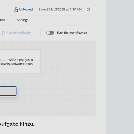
×
 Aufgabe hinzu
.