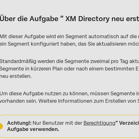
Über die Aufgabe ” XM Directory neu erstellen
Erstellen einer Aufgabe ” XM Directory neu erstellen
Über die Aufgabe ” XM Directory neu erst
Mit dieser Aufgabe wird ein Segment automatisch auf die n
ein Segment konfiguriert haben, das Sie aktualisieren möc
Standardmäßig werden die Segmente zweimal pro Tag aktua
Segmente in kürzeren Plan oder nach einem bestimmten Ere
neu erstellen.
Um diese Aufgabe nutzen zu können, müssen Segmente inn
vorhanden sein. Weitere Informationen zum Erstellen von
Achtung!:
Nur Benutzer mit der
Berechtigung
” Verzeic
Aufgabe verwenden.