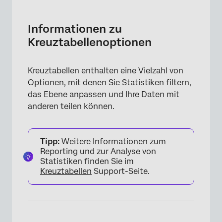
Informationen zu Kreuztabellenoptionen
Neueste Daten importieren
Informationen zu
Kreuztabellenoptionen
Konfidenzniveau
Zusätzliche Analyseeinstellungen
Kreuztabellen enthalten eine Vielzahl von
Hinzufügen von Filtern
Optionen, mit denen Sie Statistiken filtern,
das Ebene anpassen und Ihre Daten mit
Exportoptionen
anderen teilen können.
Umbenennen, Kopieren und Löschen von
Kreuztabellen
Tipp:
Weitere Informationen zum
Reporting und zur Analyse von
Statistiken finden Sie im
Kreuztabellen
Support-Seite.