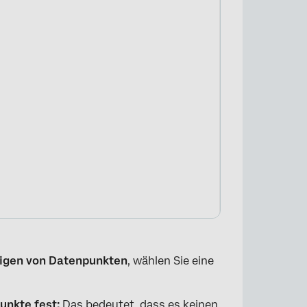
×
igen von Datenpunkten
, wählen Sie eine
unkte fest:
Das bedeutet, dass es keinen