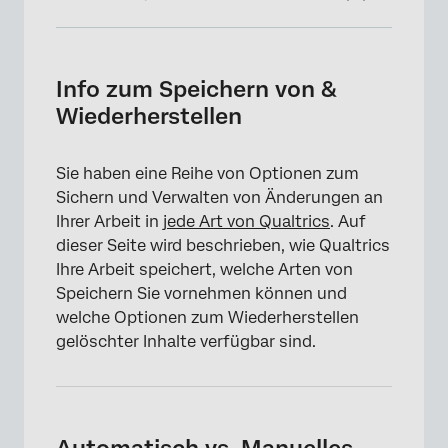
Info zum Speichern von & Wiederherstellen
Automatisch vs. Manuelles Sichern
Info zum Speichern von &
Wiederherstellen
Version wiederherstellen
Papierkorb/Nicht verwendete Fragen
Sie haben eine Reihe von Optionen zum
Wiederherstellen gelöschter Umfragen
Sichern und Verwalten von Änderungen an
Ihrer Arbeit in
jede Art von Qualtrics
. Auf
FAQs
dieser Seite wird beschrieben, wie Qualtrics
Ihre Arbeit speichert, welche Arten von
Speichern Sie vornehmen können und
welche Optionen zum Wiederherstellen
gelöschter Inhalte verfügbar sind.