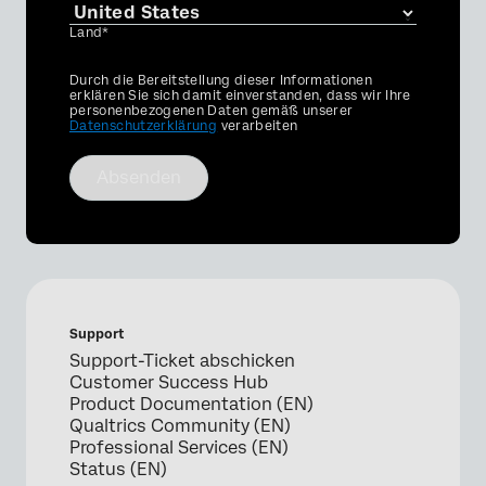
Land*
Privacy
Durch die Bereitstellung dieser Informationen
Optin
erklären Sie sich damit einverstanden, dass wir Ihre
personenbezogenen Daten gemäß unserer
Datenschutzerklärung
verarbeiten
Absenden
Support
Support-Ticket abschicken
Customer Success Hub
Product Documentation (EN)
Qualtrics Community (EN)
Professional Services (EN)
Status (EN)