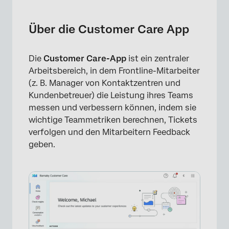
Über die Customer Care App
Erforderliche Berechtigungen
Über die Customer Care App
Zugriff auf die Customer Care App
Die
Customer Care-App
ist ein zentraler
Navigieren in der Customer Care App
Arbeitsbereich, in dem Frontline-Mitarbeiter
Registerkarte “Coaching
(z. B. Manager von Kontaktzentren und
Kundenbetreuer) die Leistung ihres Teams
messen und verbessern können, indem sie
wichtige Teammetriken berechnen, Tickets
verfolgen und den Mitarbeitern Feedback
geben.