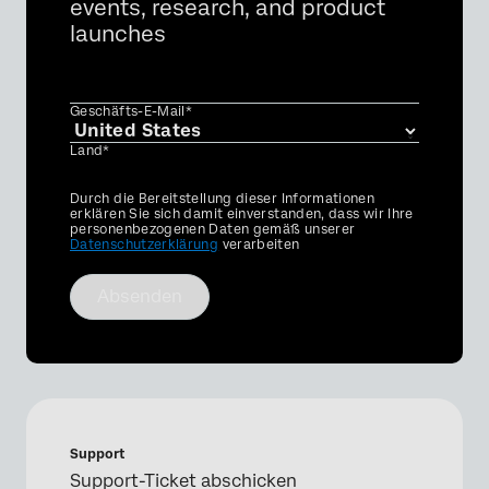
events, research, and product
launches
Geschäfts-E-Mail*
Land*
Privacy
Durch die Bereitstellung dieser Informationen
Optin
erklären Sie sich damit einverstanden, dass wir Ihre
personenbezogenen Daten gemäß unserer
Datenschutzerklärung
verarbeiten
Absenden
Support
Support-Ticket abschicken