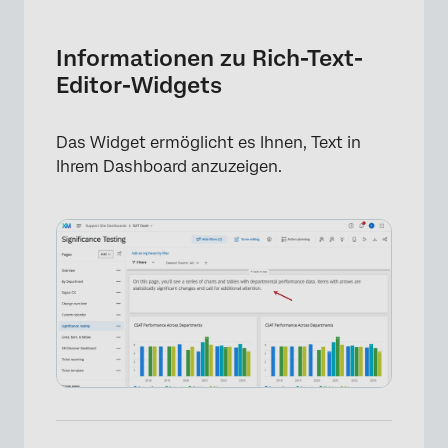
Informationen zu Rich-Text-Editor-Widgets
Arten von Dashboards
Informationen zu Rich-Text-
Editor-Widgets
Feldtyp-Kompatibilität
Widget-Anpassung
Das Widget ermöglicht es Ihnen, Text in
Hinzufügen von dynamischem Text
Ihrem Dashboard anzuzeigen.
FAQs