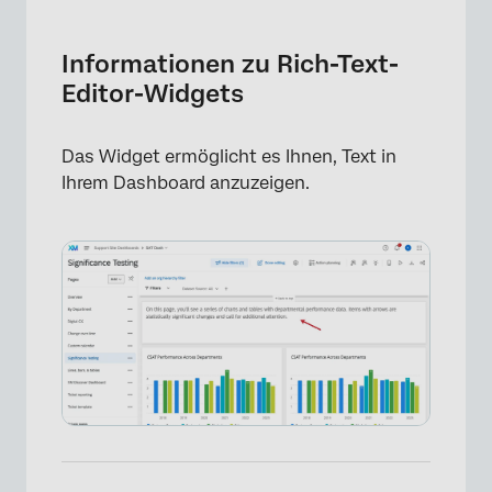
Informationen zu Rich-Text-Editor-Widgets
Arten von Dashboards
Informationen zu Rich-Text-
Editor-Widgets
Feldtyp-Kompatibilität
Widget-Anpassung
Das Widget ermöglicht es Ihnen, Text in
Hinzufügen von dynamischem Text
Ihrem Dashboard anzuzeigen.
FAQs