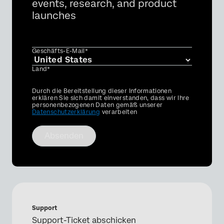
events, research, and product
launches
Geschäfts-E-Mail*
Land*
Privacy
Durch die Bereitstellung dieser Informationen
Optin
erklären Sie sich damit einverstanden, dass wir Ihre
personenbezogenen Daten gemäß unserer
Datenschutzerklärung
verarbeiten
Absenden
Support
Support-Ticket abschicken