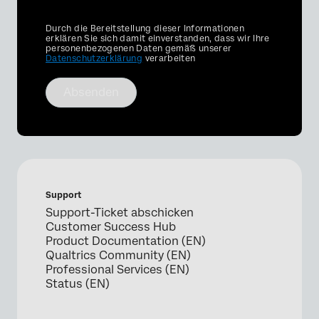
Privacy
Durch die Bereitstellung dieser Informationen
Optin
erklären Sie sich damit einverstanden, dass wir Ihre
personenbezogenen Daten gemäß unserer
Datenschutzerklärung
verarbeiten
Absenden
Support
Support-Ticket abschicken
Customer Success Hub
Product Documentation (EN)
Qualtrics Community (EN)
Professional Services (EN)
Status (EN)