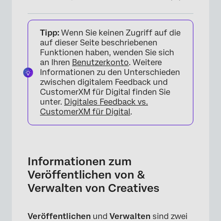
Informationen zum Veröffentlichen von &
Tipp:
Wenn Sie keinen Zugriff auf die
Verwalten von Creatives
auf dieser Seite beschriebenen
Creative veröffentlichen
Funktionen haben, wenden Sie sich
an Ihren
Benutzerkonto
. Weitere
Creative
Informationen zu den Unterschieden
zwischen digitalem Feedback und
FAQs
CustomerXM für Digital finden Sie
unter.
Digitales Feedback vs.
CustomerXM für Digital
.
Informationen zum
Veröffentlichen von &
Verwalten von Creatives
Veröffentlichen
und
Verwalten
sind zwei