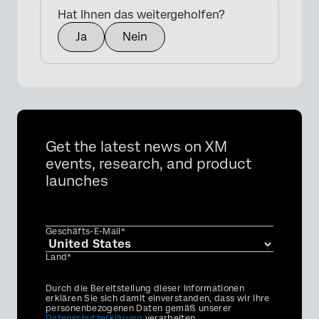
Hat Ihnen das weitergeholfen?
Ja
Nein
Get the latest news on XM
events, research, and product
launches
Geschäfts-E-Mail*
Land*
Privacy
Durch die Bereitstellung dieser Informationen
Optin
erklären Sie sich damit einverstanden, dass wir Ihre
personenbezogenen Daten gemäß unserer
Datenschutzerklärung
verarbeiten