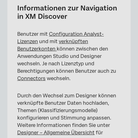
In Studio navigieren
Informationen zur Navigation
in XM Discover
Umschalten zwischen Studio und Designer
Umschalten zwischen Studio und
Benutzer mit
Configuration Analyst-
Connectors
Lizenzen
und mit
verknüpften
Abmelden von Discover
Benutzerkonten
können zwischen den
Anwendungen Studio und Designer
wechseln. Je nach Lizenztyp und
Berechtigungen können Benutzer auch zu
Connectors
wechseln.
Durch den Wechsel zum Designer können
verknüpfte Benutzer Daten hochladen,
Themen (Klassifizierungsmodelle)
konfigurieren und Stimmung anpassen.
Weitere Informationen finden Sie unter
Designer – Allgemeine Übersicht
für