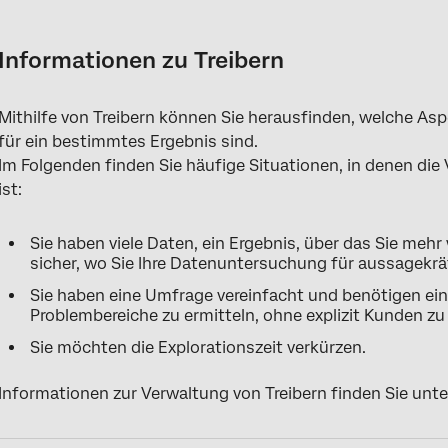
Informationen zu Treibern
Funktionsweise von Treibern
Informationen zu Treibern
Übersicht über die Treiberseite
Mithilfe von Treibern können Sie herausfinden, welche Asp
Treiber anlegen
für ein bestimmtes Ergebnis sind.
Einstellen von Treiberstandardwerten
Im Folgenden finden Sie häufige Situationen, in denen die
ist:
Sie haben viele Daten, ein Ergebnis, über das Sie meh
sicher, wo Sie Ihre Datenuntersuchung für aussagekrä
Sie haben eine Umfrage vereinfacht und benötigen ein
Problembereiche zu ermitteln, ohne explizit Kunden zu
Sie möchten die Explorationszeit verkürzen.
Informationen zur Verwaltung von Treibern finden Sie unte