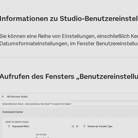
Informationen zu Studio-Benutzereinstellungen
Aufrufen des Fensters „Benutzereinstellungen“
Informationen zu Studio-Benutzereinste
Einstellungen auf der Registerkarte “Einstellungen” anpassen
Sie können eine Reihe von Einstellungen, einschließlich K
Einstellungen auf der Registerkarte “Standardeinstellungen” a
Datumsformateinstellungen, im Fenster Benutzereinstellu
Benutzerprofilbild hinzufügen
Anmeldeverlauf anzeigen
Aufrufen des Fensters „Benutzereinstell