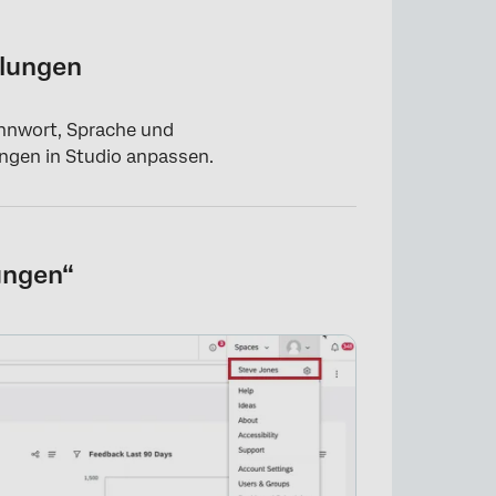
llungen
ennwort, Sprache und
npassen
ngen in Studio anpassen.
ungen“