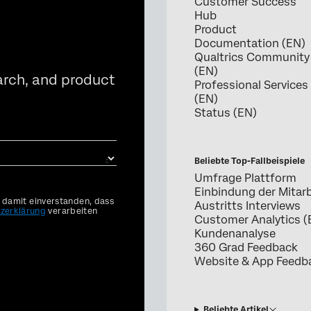
Customer Success
Hub
Product
Documentation (EN)
Qualtrics Community
(EN)
arch, and product
Professional Services
(EN)
Status (EN)
Beliebte Top-Fallbeispiele
Umfrage Plattform
Einbindung der Mitarb
h damit einverstanden, dass
Austritts Interviews
zerklärung
verarbeiten
Customer Analytics (
Kundenanalyse
360 Grad Feedback
Website & App Feedb
Beliebte Artikel