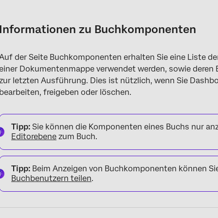
Informationen zu Buchkomponenten
Buchkomponenten anzeigen
Informationen zu Buchkomponenten
Informationen, die für jedes Dashboard angezeigt werden
Auf der Seite Buchkomponenten erhalten Sie eine Liste der
Exportieren von Dokumentenmappenkomponenten
einer Dokumentenmappe verwendet werden, sowie deren E
zur letzten Ausführung. Dies ist nützlich, wenn Sie Da
bearbeiten, freigeben oder löschen.
Tipp:
Sie können die Komponenten eines Buchs nur an
Editorebene
zum Buch.
Tipp:
Beim Anzeigen von Buchkomponenten können Sie
Buchbenutzern teilen
.