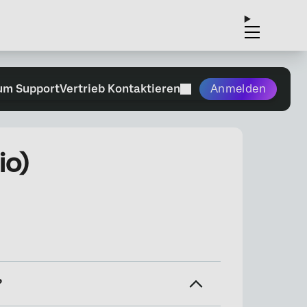
um Support
Vertrieb Kontaktieren
Anmelden
io)
?