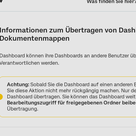
Was finden Sie hier
Informationen zum Übertragen von Dashboards und Dokumen
Wer kann Dashboard oder Bucheigentum übernehmen?
Informationen zum Übertragen von Dash
Dokumentenmappen
Übertragen von Dashboards oder Dokumentenmappen
Dashboard können ihre Dashboards an andere Benutzer üb
Verantwortlichen werden.
Achtung:
Sobald Sie die Dashboard auf einen anderen
Sie diese Aktion nicht mehr rückgängig machen. Nur de
Dashboard übertragen. Sie können das Dashboard weite
Bearbeitungszugriff für freigegebenen Ordner beib
Übertragung.