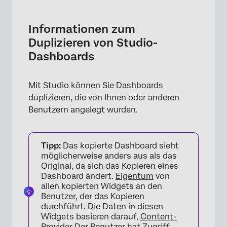
Informationen zum Duplizieren von Studio-
Dashboards
Informationen zum
Was wird kopiert
Duplizieren von Studio-
Dashboards
Was wird nicht kopiert
Dashboard
Mit Studio können Sie Dashboards
duplizieren, die von Ihnen oder anderen
Benutzern angelegt wurden.
Tipp:
Das kopierte Dashboard sieht
möglicherweise anders aus als das
Original, da sich das Kopieren eines
Dashboard ändert.
Eigentum
von
allen kopierten Widgets an den
Benutzer, der das Kopieren
durchführt. Die Daten in diesen
Widgets basieren darauf,
Content-
Provider
Der Benutzer hat Zugriff