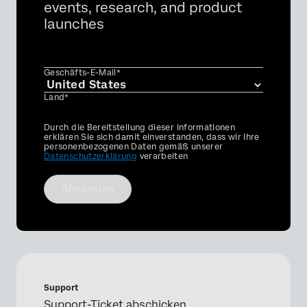
events, research, and product
launches
Geschäfts-E-Mail*
Land*
Privacy
Durch die Bereitstellung dieser Informationen
Optin
erklären Sie sich damit einverstanden, dass wir Ihre
personenbezogenen Daten gemäß unserer
Datenschutzerklärung
verarbeiten
Absenden
Support
Support-Ticket abschicken