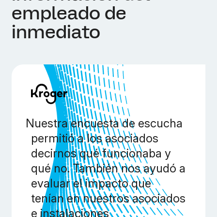
empleado de
inmediato
Nuestra encuesta de escucha
permitió a los asociados
decirnos qué funcionaba y
qué no. También nos ayudó a
evaluar el impacto que
tenían en nuestros asociados
e instalaciones