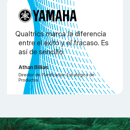
Qualtrics marca la diferencia
entre el éxito y el fracaso. Es
así de sencillo.
Athan Billias
Director de Planificación Estratégica de
Productos