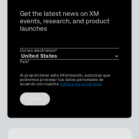
Get the latest news on XM
events, research, and product
launches
Correo electrónico*
País*
Privacy
Al proporcionar esta información, autorizas que
Optin
podremos procesar tus datos personales de
acuerdo con nuestra
política de privacidad
.
Enviar