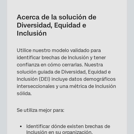
Acerca de la solución de Diversidad, Equidad
e Inclusión
Acerca de la solución de
Cómo crear esta solución
Diversidad, Equidad e
Inclusión
Recurso sobre diversidad, equidad e
Inclusión
Utilice nuestro modelo validado para
Guías para personalizar y lanzar la solución
identificar brechas de Inclusión y tener
de diversidad, equidad e Inclusión
confianza en cómo cerrarlas. Nuestra
Pasos guiados y cómo empezar el proyecto
solución guiada de Diversidad, Equidad e
desde cero
Inclusión (DEI) incluye datos demográficos
interseccionales y una métrica de Inclusión
sólida.
Se utiliza mejor para:
Identificar dónde existen brechas de
Inclusión en su organización.