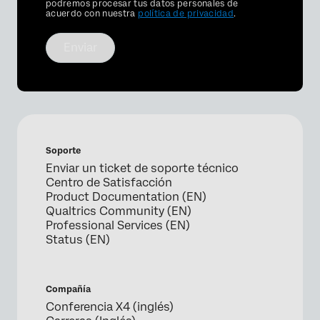
Optin
podremos procesar tus datos personales de
acuerdo con nuestra
política de privacidad
.
Enviar
Soporte
Enviar un ticket de soporte técnico
Centro de Satisfacción
Product Documentation (EN)
Qualtrics Community (EN)
Professional Services (EN)
Status (EN)
Compañía
Conferencia X4 (inglés)