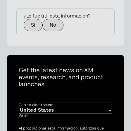
¿Le fue útil esta información?
×
Sí
No
Get the latest news on XM
events, research, and product
launches
Correo electrónico*
País*
Privacy
Al proporcionar esta información, autorizas que