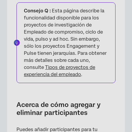
Acerca de cómo agregar y eliminar
participantes
Consejo Q :
Esta página describe la
funcionalidad disponible para los
Agregar participantes manualmente
proyectos de investigación de
Empleado de compromiso, ciclo de
Importación de participantes con un archivo
vida, pulso y ad hoc. Sin embargo,
Errores detectados en un archivo de
sólo los proyectos Engagement y
Participante
Pulse tienen jerarquías. Para obtener
más detalles sobre cada uno,
Importación de participantes desde el
consulte
Tipos de proyectos de
Directorio
experiencia del empleado
.
Agregar participantes desde el directorio de
Empleado
Importa participantes y crea la Jerarquía de la
Acerca de cómo agregar y
organización con la ayuda de Guided.
eliminar participantes
Actualización de participantes
Metadatos
Puedes añadir participantes para tu