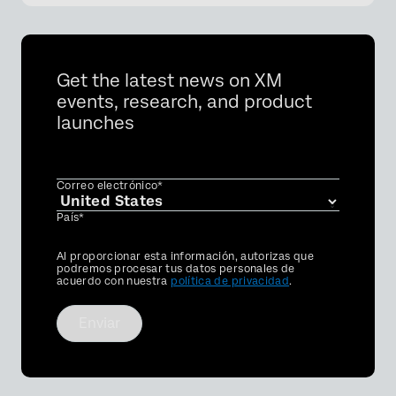
Get the latest news on XM
events, research, and product
launches
Correo electrónico*
País*
Privacy
Al proporcionar esta información, autorizas que
Optin
podremos procesar tus datos personales de
acuerdo con nuestra
política de privacidad
.
Enviar