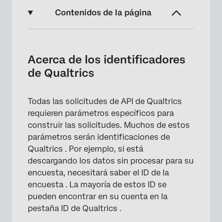
Contenidos de la página
Acerca de los identificadores de Qualtrics
Cómo localizar los identificadores de
Acerca de los identificadores
Qualtrics
de Qualtrics
Localización de identificadores de Qualtrics
mediante la inspección del elemento
Todas las solicitudes de API de Qualtrics
requieren parámetros específicos para
Cómo localizar el ID de su Organización
construir las solicitudes. Muchos de estos
Cómo localizar los identificadores de
parámetros serán identificaciones de
Encuesta
Qualtrics . Por ejemplo, si está
descargando los datos sin procesar para su
Cómo localizar el ID del centro de datos
encuesta, necesitará saber el ID de la
Localización del PoolID
encuesta . La mayoría de estos ID se
pueden encontrar en su cuenta en la
Cómo localizar el ID del proyecto de un sitio
pestaña ID de Qualtrics .
web y un proyecto de App Información