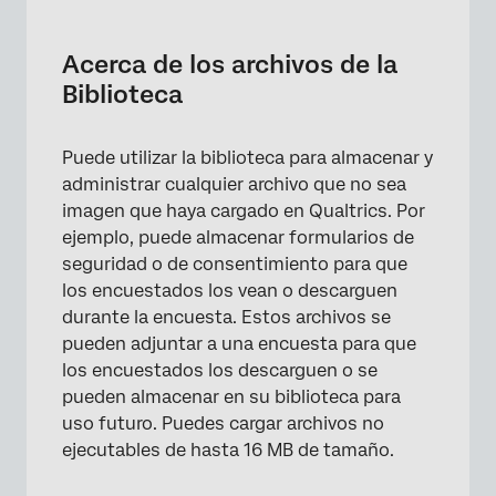
Acerca de los archivos de la Biblioteca
Agregar un archivo
Acerca de los archivos de la
Biblioteca
Opciones de archivos
Tipos de archivos
Puede utilizar la biblioteca para almacenar y
Uso de un archivo de Biblioteca
administrar cualquier archivo que no sea
imagen que haya cargado en Qualtrics. Por
Preguntas frequentes
ejemplo, puede almacenar formularios de
seguridad o de consentimiento para que
los encuestados los vean o descarguen
durante la encuesta. Estos archivos se
pueden adjuntar a una encuesta para que
los encuestados los descarguen o se
pueden almacenar en su biblioteca para
uso futuro. Puedes cargar archivos no
ejecutables de hasta 16 MB de tamaño.