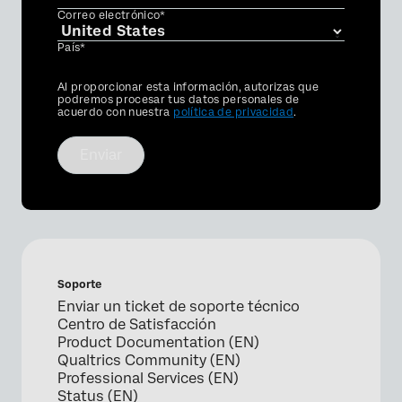
Correo electrónico*
País*
Privacy
Al proporcionar esta información, autorizas que
Optin
podremos procesar tus datos personales de
acuerdo con nuestra
política de privacidad
.
Enviar
Soporte
Enviar un ticket de soporte técnico
Centro de Satisfacción
Product Documentation (EN)
Qualtrics Community (EN)
Professional Services (EN)
Status (EN)