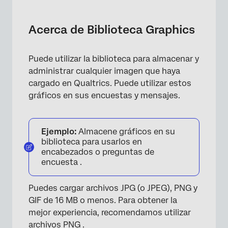
Acerca de Biblioteca Graphics
Agregar un gráfico
Acerca de Biblioteca Graphics
Opciones de gráficos
Puede utilizar la biblioteca para almacenar y
Usando un gráfico
administrar cualquier imagen que haya
Preguntas frequentes
cargado en Qualtrics. Puede utilizar estos
gráficos en sus encuestas y mensajes.
Ejemplo:
Almacene gráficos en su
biblioteca para usarlos en
encabezados o preguntas de
encuesta .
Puedes cargar archivos JPG (o JPEG), PNG y
GIF de 16 MB o menos. Para obtener la
mejor experiencia, recomendamos utilizar
archivos PNG .