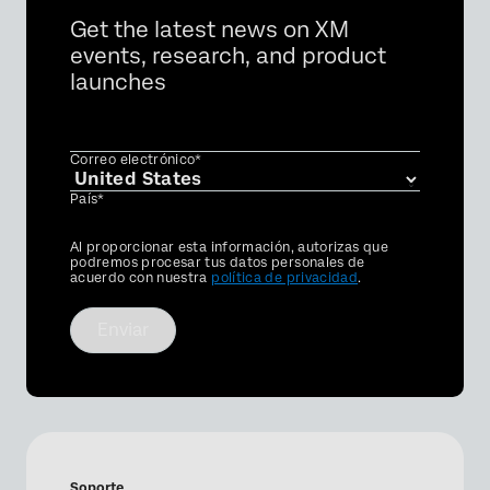
Get the latest news on XM
events, research, and product
launches
Correo electrónico*
País*
Privacy
Al proporcionar esta información, autorizas que
Optin
podremos procesar tus datos personales de
acuerdo con nuestra
política de privacidad
.
Enviar
Soporte