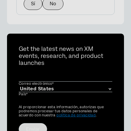
Sí
No
Get the latest news on XM
events, research, and product
launches
Correo electrónico*
País*
Privacy
Al proporcionar esta información, autorizas que
Optin
podremos procesar tus datos personales de
acuerdo con nuestra
política de privacidad
.
Enviar