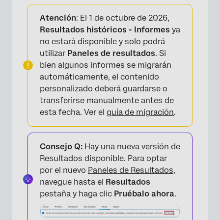
Acerca de Gestión de informes de resultados
públicos
Atención
: El 1 de octubre de 2026,
Resultados históricos - Informes
ya
Publicación de un informe de resultados
no estará disponible y solo podrá
utilizar
Paneles de resultados
. Si
Ocultar páginas
bien algunos informes se migrarán
Preguntas frequentes
automáticamente, el contenido
personalizado deberá guardarse o
transferirse manualmente antes de
esta fecha. Ver el
guía de migración
.
Consejo Q:
Hay una nueva versión de
Resultados disponible. Para optar
por el nuevo
Paneles de Resultados
,
navegue hasta el
Resultados
pestaña y haga clic
Pruébalo ahora
.