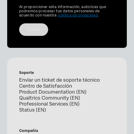
Privacy
Al proporcionar esta información, autorizas que
Optin
podremos procesar tus datos personales de
acuerdo con nuestra
política de privacidad
.
Enviar
Soporte
Enviar un ticket de soporte técnico
Centro de Satisfacción
Product Documentation (EN)
Qualtrics Community (EN)
Professional Services (EN)
Status (EN)
Compañía