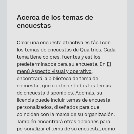
Acerca de los temas de encuestas
Cómo aplicar temas
Acerca de los temas de
encuestas
Tipos de temas
Diseño
Crear una encuesta atractiva es fácil con
Logotipo de la encuesta
los temas de encuestas de Qualtrics. Cada
tema tiene colores, fuentes y estilos
Fondo de la encuesta
predeterminados para su encuesta. En
El
Cómo elegir el mejor tema
menú Aspecto visual y operativo
,
encontrará la biblioteca de tema de
Preguntas frequentes
encuesta , que contiene todos los temas
de encuesta disponibles. Además, su
licencia puede incluir temas de encuesta
personalizados, diseñados para que
coincidan con la marca de su organización.
También encontrará otras opciones para
personalizar el tema de su encuesta, como