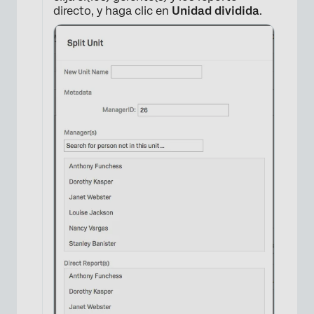
directo, y haga clic en
Unidad dividida
.
×