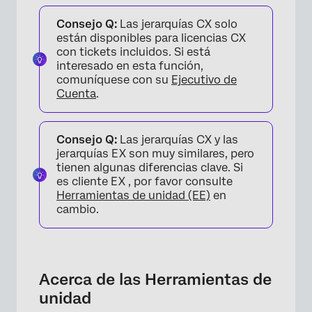
Acerca de las Herramientas de unidad
Consejo Q:
Las jerarquías CX solo
Ajuste de unidades
están disponibles para licencias CX
con tickets incluidos. Si está
Ajuste de miembros de la unidad
interesado en esta función,
comuníquese con su
Ejecutivo de
Preguntas frequentes
Cuenta
.
Consejo Q:
Las jerarquías CX y las
jerarquías EX son muy similares, pero
tienen algunas diferencias clave. Si
es cliente EX , por favor consulte
Herramientas de unidad (EE)
en
cambio.
Acerca de las Herramientas de
unidad