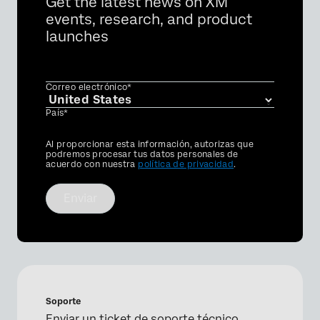
Get the latest news on XM
events, research, and product
launches
Correo electrónico*
País*
Privacy
Al proporcionar esta información, autorizas que
Optin
podremos procesar tus datos personales de
acuerdo con nuestra
política de privacidad
.
Enviar
Soporte
Enviar un ticket de soporte técnico