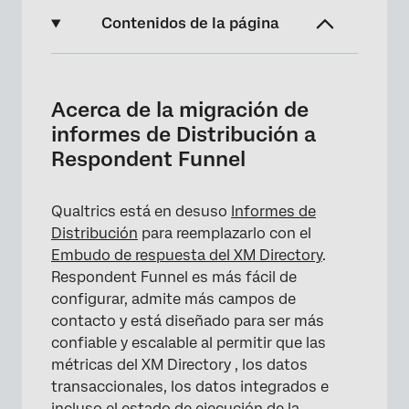
Contenidos de la página
Acerca de la migración de informes de
Distribución a Respondent Funnel
Acerca de la migración de
Habilitación del embudo de respuesta
informes de Distribución a
Respondent Funnel
Habilitación de campos de datos integrados
adicionales
Qualtrics está en desuso
Informes de
Datos de Distribución de relleno
Distribución
para reemplazarlo con el
Informes con el embudo de respuesta
Embudo de respuesta del XM Directory
.
Respondent Funnel es más fácil de
Notas importantes
configurar, admite más campos de
Preguntas frequentes
contacto y está diseñado para ser más
confiable y escalable al permitir que las
métricas del XM Directory , los datos
transaccionales, los datos integrados e
incluso el estado de ejecución de la