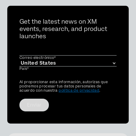
Get the latest news on XM
events, research, and product
launches
Correo electrónico*
País*
Privacy
Al proporcionar esta información, autorizas que
Optin
podremos procesar tus datos personales de
acuerdo con nuestra
política de privacidad
.
Enviar