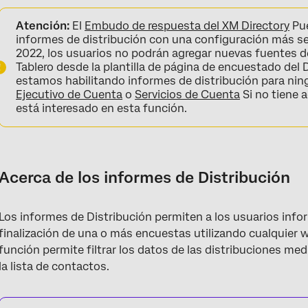
Acerca de los informes de Distribución
Atención:
El
Embudo de respuesta del XM Directory
Pue
Configuración de informes de Distribución
informes de distribución con una configuración más se
2022, los usuarios no podrán agregar nuevas fuentes d
Campos de informes de Distribución
Tablero desde la plantilla de página de encuestado del
estamos habilitando informes de distribución para nin
Tasa de respuesta y tasa de finalización
Ejecutivo de Cuenta
o
Servicios de Cuenta
Si no tiene 
está interesado en esta función.
Informes sobre distribuciones
Preguntas frequentes
Acerca de los informes de Distribución
Los informes de Distribución permiten a los usuarios info
finalización de una o más encuestas utilizando cualquier
función permite filtrar los datos de las distribuciones 
la lista de contactos.