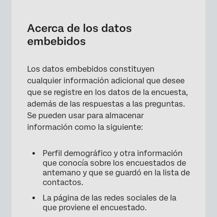
Acerca de los datos embebidos
Uso de datos embebidos en la encuesta
Acerca de los datos
embebidos
Creación de un elemento Datos embebidos
Opciones de datos embebidos
Los datos embebidos constituyen
Configuración de valores en el flujo de la
cualquier información adicional que desee
encuesta
que se registre en los datos de la encuesta,
además de las respuestas a las preguntas.
Configuración de valores desde una lista de
Se pueden usar para almacenar
distribución
información como la siguiente:
Configuración de valores desde la dirección
URL de la encuesta
Perfil demográfico y otra información
que conocía sobre los encuestados de
Configuración de valores con campos de
antemano y que se guardó en la lista de
datos embebidos integrados
contactos.
Configuración de valores de otras fuentes
La página de las redes sociales de la
que proviene el encuestado.
Eliminación de datos embebidos