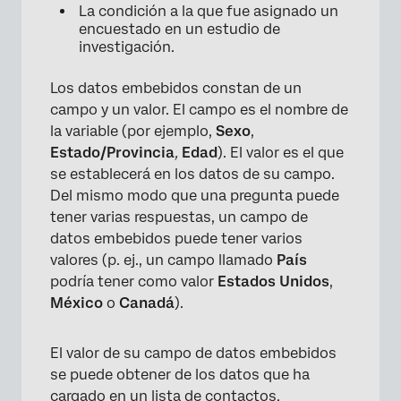
La condición a la que fue asignado un
Mejores prácticas y resolución de problemas
encuestado en un estudio de
investigación.
de datos embebidos
Preguntas frequentes
Los datos embebidos constan de un
campo y un valor. El campo es el nombre de
la variable (por ejemplo,
Sexo
,
Estado/Provincia
,
Edad
). El valor es el que
se establecerá en los datos de su campo.
Del mismo modo que una pregunta puede
tener varias respuestas, un campo de
datos embebidos puede tener varios
valores (p. ej., un campo llamado
País
podría tener como valor
Estados Unidos
,
México
o
Canadá
).
El valor de su campo de datos embebidos
se puede obtener de los datos que ha
cargado en un
lista de contactos
,