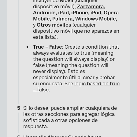
incluyendo
Móvil
(cualquier
dispositivo móvil),
Zarzamora
,
Androide
,
iPad
,
iPhone
,
iPod
,
Opera
Mobile
,
Palmera
,
Windows Mobile
,
y
Otros móviles
(cualquier
dispositivo móvil que no aparezca en
esta lista).
True – False
: Create a condition that
always evaluates to true (meaning
the question will always display) or
false (meaning the question will
never display). Esto es
especialmente útil al crear y probar
su encuesta. See
logic based on true
– false
.
Si lo desea, puede ampliar cualquiera de
las otras secciones para agregar lógica
sofisticada a otras opciones de
respuesta.