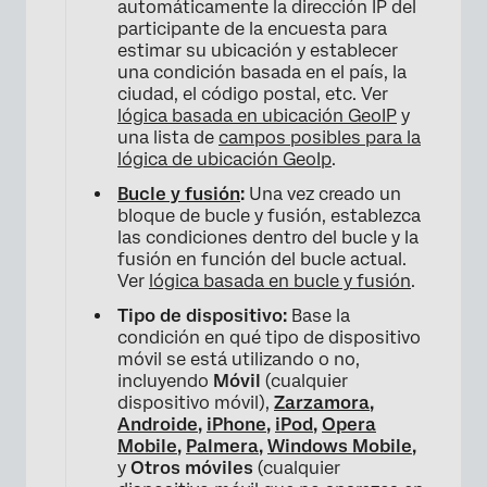
automáticamente la dirección IP del
participante de la encuesta para
×
estimar su ubicación y establecer
una condición basada en el país, la
ciudad, el código postal, etc. Ver
lógica basada en ubicación GeoIP
y
una lista de
campos posibles para la
lógica de ubicación GeoIp
.
Bucle y fusión
:
Una vez creado un
bloque de bucle y fusión, establezca
las condiciones dentro del bucle y la
fusión en función del bucle actual.
Ver
lógica basada en bucle y fusión
.
Tipo de dispositivo:
Base la
condición en qué tipo de dispositivo
móvil se está utilizando o no,
incluyendo
Móvil
(cualquier
dispositivo móvil),
Zarzamora
,
Androide
,
iPhone
,
iPod
,
Opera
Mobile
,
Palmera
,
Windows Mobile
,
y
Otros móviles
(cualquier