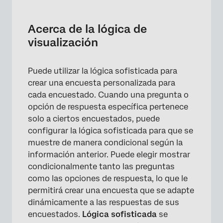
Acerca de la lógica de visualización
Configuración de la lógica de visualización
Acerca de la lógica de
para preguntas
visualización
Configuración de la lógica de visualización
de opciones de respuesta
Puede utilizar la lógica sofisticada para
crear una encuesta personalizada para
Edición y eliminación de lógica de
cada encuestado. Cuando una pregunta o
visualización
opción de respuesta específica pertenece
Ocultar preguntas y opciones de respuesta
solo a ciertos encuestados, puede
configurar la lógica sofisticada para que se
Uso de lógica de visualización en página
muestre de manera condicional según la
Solución de problemas de lógica de
información anterior. Puede elegir mostrar
visualización
condicionalmente tanto las preguntas
como las opciones de respuesta, lo que le
Visualizar la lógica en diferentes tipos de
permitirá crear una encuesta que se adapte
proyectos
dinámicamente a las respuestas de sus
Preguntas frequentes
encuestados.
Lógica sofisticada
se