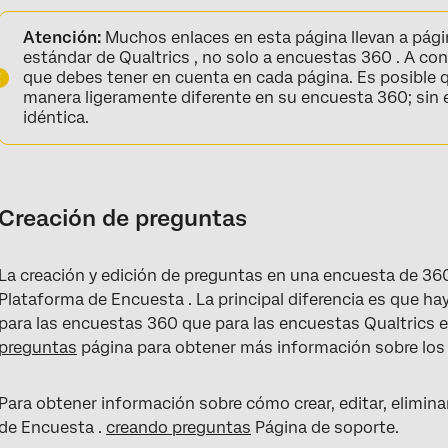
Creación de preguntas
Atención:
Muchos enlaces en esta página llevan a pág
Formato de las preguntas
estándar de Qualtrics , no solo a encuestas 360 . A con
que debes tener en cuenta en cada página. Es posible 
Lógica de visualización de adición rápida
manera ligeramente diferente en su encuesta 360; sin 
idéntica.
Elección del formato de las opciones de respuesta
Editor de contenido enriquecido
Texto dinámico
Creación de preguntas
Requisitos de Validación y respuesta
Exclusión de una opción del análisis para informes 360
La creación y edición de preguntas en una encuesta de 36
Plataforma de Encuesta . La principal diferencia es que h
Agregar salto de página
para las encuestas 360 que para las encuestas Qualtrics e
preguntas
página para obtener más información sobre los 
Opciones de bloque
Preguntas frequentes
Para obtener información sobre cómo crear, editar, eliminar
de Encuesta .
creando preguntas
Página de soporte.