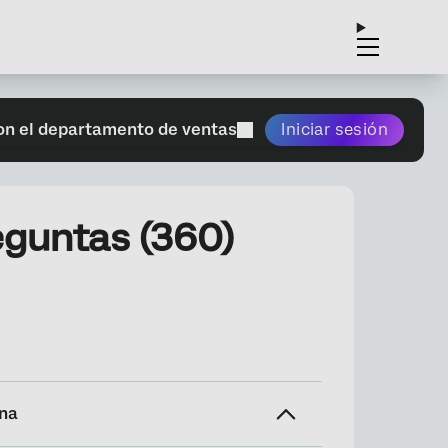
on el departamento de ventas
Iniciar sesión
eguntas (360)
ina