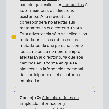
directorio global.
cambio que realices en
metadatos
Al
subir
miembros del directorio
Actualización de Respuestas con nuevos
existentes
A tu proyecto le
Metadatos
corresponderá
no
afectar sus
Preguntas frequentes
metadatos en el directorio. (Nota:
Esta advertencia sólo se aplica a los
metadatos. Los cambios en los
metadatos de una persona, como
los cambios de nombre, siempre
afectarán al directorio, ya que son
cambios en la forma en que se
almacena la información personal
del participante en el directorio de
empleados.
Consejo Q:
Administradores de
Empleado Información y