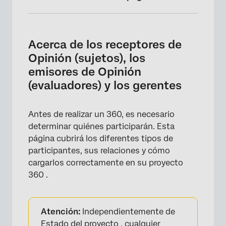
Acerca de los receptores de Opinión
(sujetos), los emisores de Opinión
Acerca de los receptores de
(evaluadores) y los gerentes
Opinión (sujetos), los
Diferencias entre quienes reciben y Opinión
emisores de Opinión
Opinión
(evaluadores) y los gerentes
Relaciones y gerentes
Antes de realizar un 360, es necesario
Metadatos
determinar quiénes participarán. Esta
Importación de destinatarios de Opinión
página cubrirá los diferentes tipos de
participantes, sus relaciones y cómo
Importación de Opinión
cargarlos correctamente en su proyecto
Agregar gerentes que no dan Opinión
360 .
Agregar manualmente destinatarios y
emisores de Opinión
Atención:
Independientemente de
Importación de 360 ​​participantes del
Estado del proyecto
, cualquier