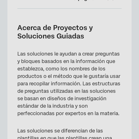
Acerca de Proyectos y Soluciones Guiadas
Cómo acceder a soluciones guiadas y
Acerca de Proyectos y
soluciones
Soluciones Guiadas
Habilitación de soluciones XM
Las soluciones le ayudan a crear preguntas
Lista de soluciones guiadas CX
y bloques basados en la información que
Lista de soluciones guiadas EX
establezca, como los nombres de los
productos o el método que le gustaría usar
Lista de soluciones guiadas de BX
para recopilar información. Las estructuras
Lista de soluciones guiadas por
de preguntas utilizadas en las soluciones
investigación estratégica
se basan en diseños de investigación
estándar de la industria y son
Lista de soluciones Strategic UX
perfeccionadas por expertos en la materia.
Creando soluciones guiadas
Las soluciones se diferencian de las
Orientación
plantillas en que las plantillas crean una