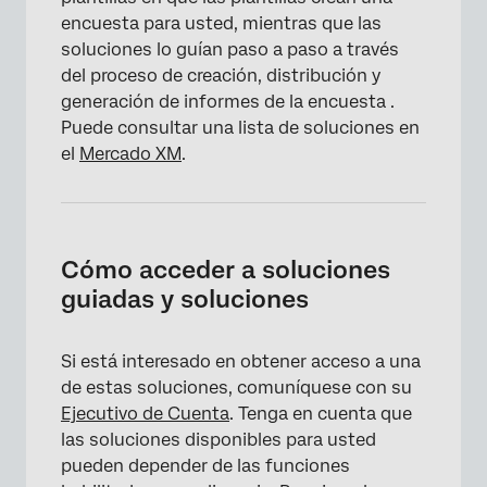
Personalización de Encuesta
encuesta para usted, mientras que las
soluciones lo guían paso a paso a través
Información sobre el sitio web y la aplicación
del proceso de creación, distribución y
Informes
generación de informes de la encuesta .
Puede consultar una lista de soluciones en
Tableros
el
Mercado XM
.
Cómo acceder a soluciones
guiadas y soluciones
Si está interesado en obtener acceso a una
de estas soluciones, comuníquese con su
Ejecutivo de Cuenta
. Tenga en cuenta que
las soluciones disponibles para usted
pueden depender de las funciones