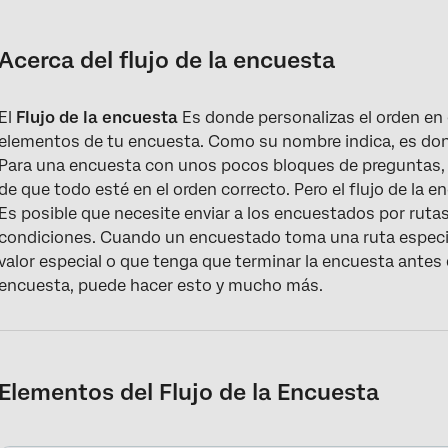
Acerca del flujo de la encuesta
Elementos del Flujo de la Encuesta
Acerca del flujo de la encuesta
Navegación por el flujo de la encuesta
El
Flujo de la encuesta
Es donde personalizas el orden en
Edición del Flujo de la Encuesta
elementos de tu encuesta. Como su nombre indica, es dond
Ejemplos del flujo de la encuesta en acción
Para una encuesta con unos pocos bloques de preguntas, 
de que todo esté en el orden correcto. Pero el flujo de la
Tipos de Proyectos con flujos de Encuesta
Es posible que necesite enviar a los encuestados por rutas
condiciones. Cuando un encuestado toma una ruta especial
Preguntas frequentes
valor especial o que tenga que terminar la encuesta antes 
encuesta, puede hacer esto y mucho más.
Elementos del Flujo de la Encuesta