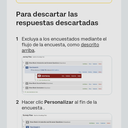
Para descartar las
respuestas descartadas
Excluya a los encuestados mediante el
flujo de la encuesta, como
descrito
arriba
.
×
Hacer clic
Personalizar
al fin de la
encuesta .