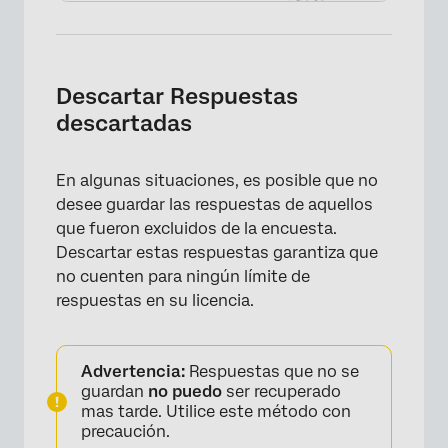
Descartar Respuestas
descartadas
En algunas situaciones, es posible que no
desee guardar las respuestas de aquellos
que fueron excluidos de la encuesta.
Descartar estas respuestas garantiza que
no cuenten para ningún límite de
respuestas en su licencia.
Advertencia:
Respuestas que no se
guardan
no puedo
ser recuperado
×
mas tarde. Utilice este método con
precaución.