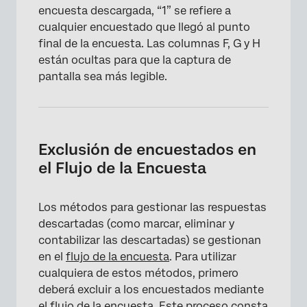
encuesta descargada, “1” se refiere a
cualquier encuestado que llegó al punto
final de la encuesta. Las columnas F, G y H
están ocultas para que la captura de
pantalla sea más legible.
Exclusión de encuestados en
el Flujo de la Encuesta
Los métodos para gestionar las respuestas
descartadas (como marcar, eliminar y
contabilizar las descartadas) se gestionan
en el
flujo de la encuesta
. Para utilizar
cualquiera de estos métodos, primero
deberá excluir a los encuestados mediante
el flujo de la encuesta. Este proceso consta