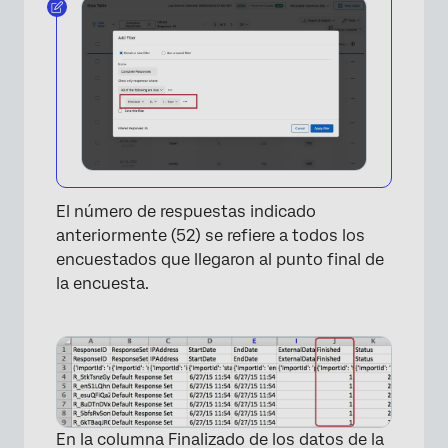
El número de respuestas indicado
anteriormente (52) se refiere a todos los
encuestados que llegaron al punto final de
la encuesta.
En la columna Finalizado de los datos de la