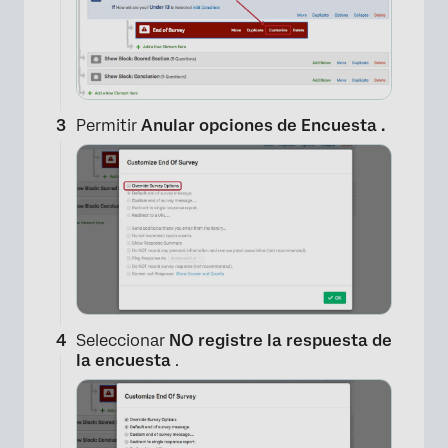
Permitir
Anular opciones de Encuesta .
Seleccionar
NO registre la respuesta de
la encuesta
.