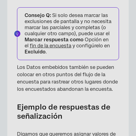
Consejo Q:
Si solo desea marcar las
exclusiones de pantalla y no necesita
marcar las parciales y completas (o
cualquier otro campo), puede usar el
Marcar respuesta como
Opción en
el
fin de la encuesta
y configúrelo en
Excluido
.
Los Datos embebidos también se pueden
colocar en otros puntos del flujo de la
encuesta para rastrear otros lugares donde
los encuestados abandonan la encuesta.
×
Ejemplo de respuestas de
señalización
Digamos que queremos asignar valores de