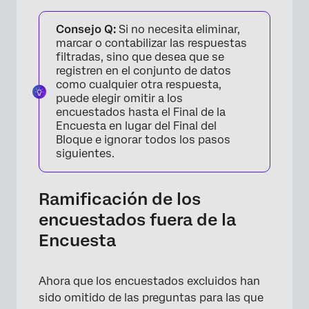
Consejo Q:
Si no necesita eliminar,
marcar o contabilizar las respuestas
filtradas, sino que desea que se
registren en el conjunto de datos
como cualquier otra respuesta,
puede elegir omitir a los
encuestados hasta el Final de la
Encuesta en lugar del Final del
Bloque e ignorar todos los pasos
siguientes.
×
Ramificación de los
encuestados fuera de la
Encuesta
Ahora que los encuestados excluidos han
sido omitido de las preguntas para las que