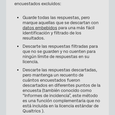
encuestados excluidos:
Guarde todas las respuestas, pero
marque aquellas que se descartan con
datos embebidos
para una más fácil
identificación y filtrado de los
resultados.
Descarte las respuestas filtradas para
que no se guarden y no cuenten para
ningún límite de respuestas en su
licencia.
Descarte las respuestas descartadas,
pero mantenga un recuento de
cuántos encuestados fueron
descartados en diferentes puntos de la
encuesta (también conocido como
“Informes de incidencia”, este método
es una función complementaria que no
está incluida en la licencia estándar de
Qualtrics ).