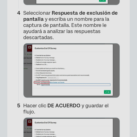
Seleccionar
Respuesta de exclusión de
pantalla
y escriba un nombre para la
captura de pantalla. Este nombre le
ayudará a analizar las respuestas
descartadas.
×
Hacer clic
DE ACUERDO
y guardar el
flujo.