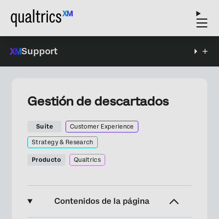
Support
Gestión de descartados
Suite
Customer Experience
Strategy & Research
Producto
Qualtrics
Contenidos de la página