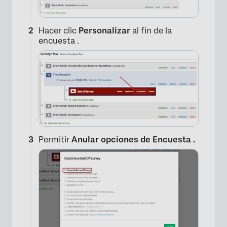
Hacer clic
Personalizar
al fin de la
encuesta .
Permitir
Anular opciones de Encuesta .