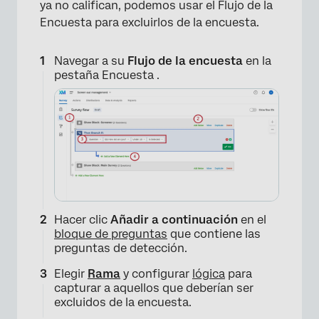
ya no califican, podemos usar el Flujo de la
Encuesta para excluirlos de la encuesta.
Navegar a su
Flujo de la encuesta
en la
pestaña Encuesta .
×
Hacer clic
Añadir a continuación
en el
bloque de preguntas
que contiene las
preguntas de detección.
Elegir
Rama
y configurar
lógica
para
capturar a aquellos que deberían ser
excluidos de la encuesta.