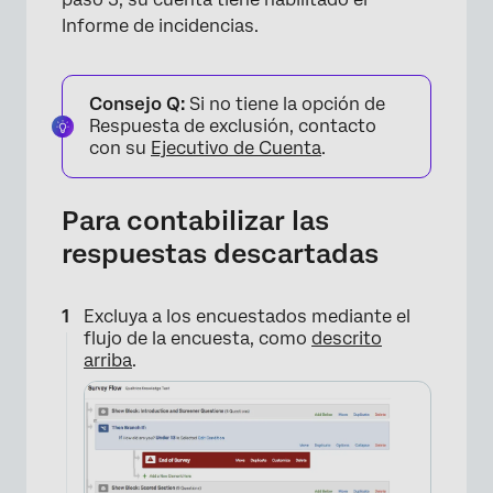
Informe de incidencias.
Consejo Q:
Si no tiene la opción de
Respuesta de exclusión, contacto
con su
Ejecutivo de Cuenta
.
×
Para contabilizar las
respuestas descartadas
Excluya a los encuestados mediante el
flujo de la encuesta, como
descrito
arriba
.