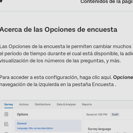
Contenidos de la pág
Acerca de las Opciones de encuesta
General
Acerca de las Opciones de encuesta
Respuestas
Las Opciones de la encuesta le permiten cambiar muchos 
Seguridad
el período de tiempo durante el cual está disponible, la adi
Tras la encuesta
visualización de los números de las preguntas, y más.
Avanzado
Para acceder a esta configuración, haga clic aquí.
Opcione
Opciones de Encuesta en diferentes tipos de proyectos
navegación de la izquierda en la pestaña Encuesta .
Preguntas frequentes