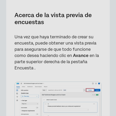
Acerca de la vista previa de encuestas
Columna de vista previa
Acerca de la vista previa de
encuestas
Respuestas de Vista previa
Vista previa móvil
Una vez que haya terminado de crear su
Compartir vista previa
encuesta, puede obtener una vista previa
para asegurarse de que todo funcione
Otros modos de vista previa
como desea haciendo clic en
Avance
en la
Previsualización/Prueba de la encuesta con
parte superior derecha de la pestaña
datos embebidos
Encuesta .
Vista previa de diferentes tipos de proyectos
Preguntas frequentes