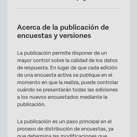
Acerca de la publicación de encuestas y
versiones
Acerca de la publicación de
Publicación de una nueva encuesta
encuestas y versiones
Publicación de cambios en encuestas activas
La publicación permite disponer de un
Estado de publicación
mayor control sobre la calidad de los datos
Funciones que no requieren publicación
de respuesta. En lugar de que cada edición
de una encuesta activa se publique en el
Historial de versiones
momento en que la realiza, puede controlar
Restauración de versiones anteriores
cuándo se presentarán todas las ediciones
a los nuevos encuestados mediante la
Restauración y publicación de encuestas en
publicación.
otros tipos de proyectos
Diferencias entre 360 , Engagement y otros
La publicación es un paso principal en el
Proyectos de Employee Experience
proceso de distribución de encuestas, ya
que determina las modificaciones que