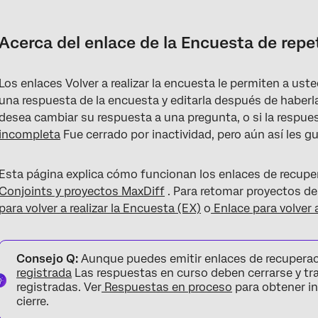
Acerca del enlace de la Encuesta de repetición
Tipos de enlaces de recuperación
Acerca del enlace de la Encuesta de repe
Emisión de enlaces de recuperación
Los enlaces Volver a realizar la encuesta le permiten a ust
Creación de un enlace de repetición
una respuesta de la encuesta y editarla después de haberla
Visualización de determinados contenidos durante las repetici
desea cambiar su respuesta a una pregunta, o si la respu
incompleta
Fue cerrado por inactividad, pero aún así les g
Cómo ocultar determinados contenidos durante las repeticion
Preguntas frequentes
Esta página explica cómo funcionan los enlaces de recupe
Conjoints y proyectos MaxDiff
. Para retomar proyectos de
para volver a realizar la Encuesta (EX)
o
Enlace para volver a
Consejo Q:
Aunque puedes emitir enlaces de recuperac
registrada
Las respuestas en curso deben cerrarse y tra
registradas. Ver
Respuestas en proceso
para obtener in
cierre.