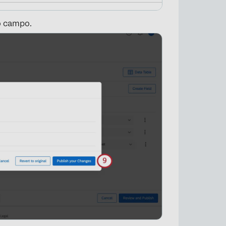
o campo.
×