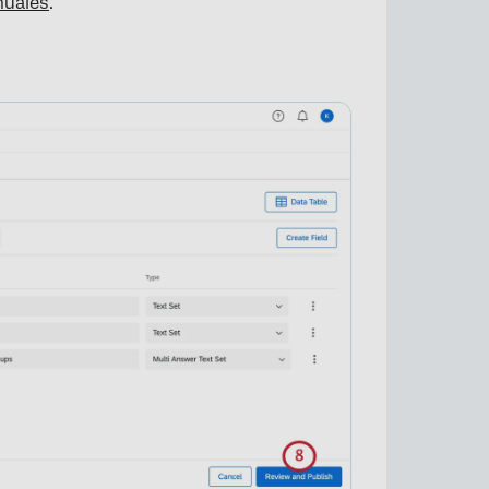
nuales
.
×