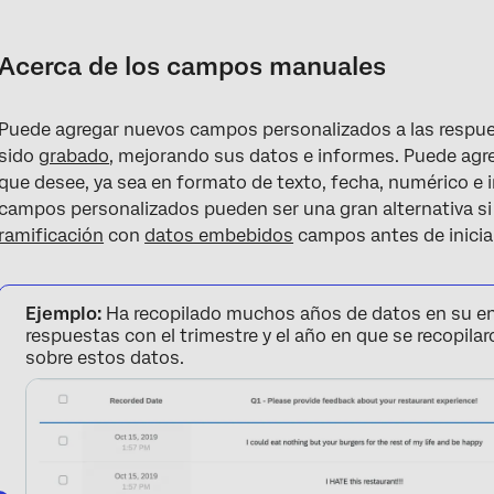
Acerca de los campos manuales
Tipos de campos manuales
Acerca de los campos manuales
Creación de un campo personalizado manual
Puede agregar nuevos campos personalizados a las respue
Asignar un valor a un campo manual
sido
grabado
, mejorando sus datos e informes. Puede agr
Asignar un valor a varias Respuestas a la vez
que desee, ya sea en formato de texto, fecha, numérico e 
campos personalizados pueden ser una gran alternativa si
Edición y eliminación de campos
ramificación
con
datos embebidos
campos antes de iniciar
Informes sobre campos manuales
Proyectos en los que se pueden crear campos manuales
Ejemplo:
Ha recopilado muchos años de datos en su en
respuestas con el trimestre y el año en que se recopilaro
Preguntas frequentes
sobre estos datos.