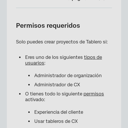
Permisos requeridos
Creando tu primer Tablero
Permisos requeridos
Proyecto de tableros vs. Paneles de control
en un proyecto
Solo puedes crear proyectos de Tablero si:
Cómo navegar por los paneles de control en
Eres uno de los siguientes
tipos de
la página de Proyectos
usuarios
:
Preguntas frequentes
Administrador de organización
Administrador de CX
O tienes todo lo siguiente
permisos
activado:
Experiencia del cliente
Usar tableros de CX