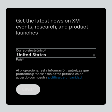
Get the latest news on XM
events, research, and product
launches
Correo electrónico*
País*
Privacy
Al proporcionar esta información, autorizas que
Optin
podremos procesar tus datos personales de
acuerdo con nuestra
política de privacidad
.
Enviar