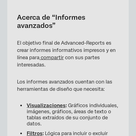
Acerca de “Informes avanzados”
Crear un Informe avanzado
Acerca de “Informes
avanzados”
Creación de un informe avanzado a partir de
QRF
El objetivo final de Advanced-Reports es
Acerca de “Visualizaciones”
crear informes informativos impresos y en
Acerca de “Filtrar”
línea para
compartir
con sus partes
interesadas.
Acerca de “Diseños de página”
Acerca de “Compartir informes” (en
Los informes avanzados cuentan con las
impresora o en línea)
herramientas de diseño que necesita:
Dónde encontrar informes avanzados
Visualizaciones
:
Gráficos individuales,
Preguntas frequentes
imágenes, gráficos, áreas de texto o
tablas extraídos de su conjunto de
datos.
Filtros
:
Lógica para incluir o excluir