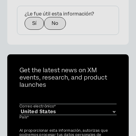
¿Le fue útil esta información?
Sí
No
Get the latest news on XM
events, research, and product
launches
Correo electrónico*
País*
Privacy
Al proporcionar esta información, autorizas que
Optin
podremos procesar tus datos personales de