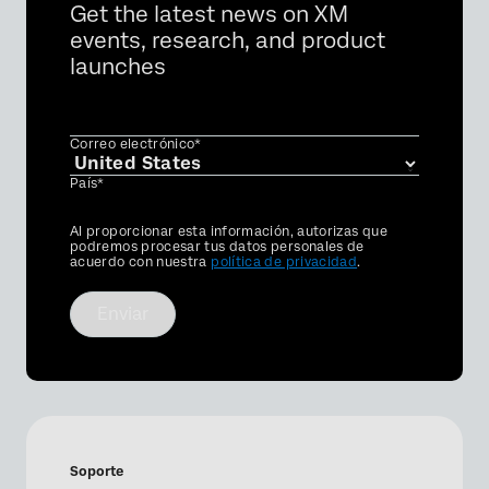
Get the latest news on XM
events, research, and product
launches
Correo electrónico*
País*
Privacy
Al proporcionar esta información, autorizas que
Optin
podremos procesar tus datos personales de
acuerdo con nuestra
política de privacidad
.
Enviar
Soporte