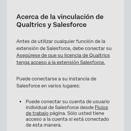
Acerca de la vinculación de Qualtrics y
Salesforce
Acerca de la vinculación de
Configuración de un enlace a través de la
Qualtrics y Salesforce
pestaña Flujos de trabajo
Configurar un enlace a través de la página de
Antes de utilizar cualquier función de la
extensiones
extensión de Salesforce, debe conectar su
Asegúrese de que su licencia de Qualtrics
Conexiones de servidor a servidor
tenga acceso a la extensión Salesforce.
Requisitos de la Cuenta /entorno de
Salesforce
Puede conectarse a su instancia de
Salesforce en varios lugares:
Titularidad del proyecto
Preguntas frequentes
Puede conectar su cuenta de usuario
individual de Salesforce desde
Flujos
de trabajo
página. Sólo usted tiene
acceso a la cuenta si está conectado
de esta manera.