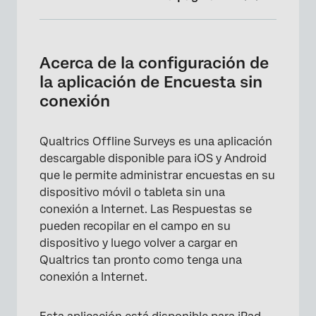
Acerca de la configuración de la aplicación
de Encuesta sin conexión
Acerca de la configuración de
Preliminares
la aplicación de Encuesta sin
conexión
Cómo descargar la aplicación de encuestas
sin conexión de Qualtrics
Qualtrics Offline Surveys es una aplicación
Ingresar sus credenciales de Qualtrics
descargable disponible para iOS y Android
Descarga de encuestas
que le permite administrar encuestas en su
dispositivo móvil o tableta sin una
Configuración de la aplicación
conexión a Internet. Las Respuestas se
Preguntas frequentes
pueden recopilar en el campo en su
dispositivo y luego volver a cargar en
Qualtrics tan pronto como tenga una
conexión a Internet.