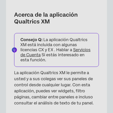
Acerca de la aplicación Qualtrics XM
Descargar la aplicación
Acerca de la aplicación
Qualtrics XM
Iniciar sesión en la aplicación
Habilitación de paneles para visualización
móvil
Consejo Q:
La aplicación Qualtrics
XM está incluida con algunas
Visualización de paneles de control móviles
licencias CX y EX . Hablar a
Servicios
de Cuenta
Si estás interesado en
Notificaciones de la aplicación móvil
esta función.
Compatibilidad de Widget
La aplicación Qualtrics XM le permite a
Tablero móvil Text iQ
usted y a sus colegas ver sus paneles de
Visualización y comentarios de Respuestas
control desde cualquier lugar. Con esta
aplicación, puedes ver widgets, filtro
Entradas en la aplicación XM
páginas, cambiar entre paneles e incluso
Configuración de la aplicación
consultar el análisis de texto de tu panel.