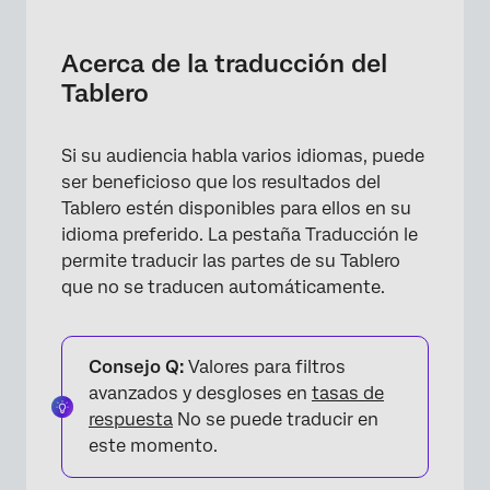
Acerca de la traducción del Tablero
Tipos de traducción disponibles en cada
Acerca de la traducción del
Tablero
Tablero
Texto del Tablero estático
Si su audiencia habla varios idiomas, puede
Apertura de archivos de traducción
ser beneficioso que los resultados del
Solución de problemas de traducción del
Tablero estén disponibles para ellos en su
Tablero
idioma preferido. La pestaña Traducción le
permite traducir las partes de su Tablero
Visualización de paneles de control
que no se traducen automáticamente.
traducidos
Preguntas frequentes
Consejo Q:
Valores para filtros
avanzados y desgloses en
tasas de
respuesta
No se puede traducir en
este momento.