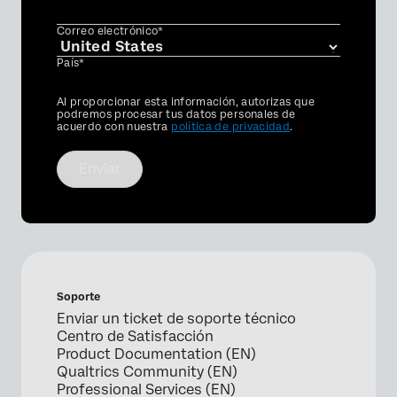
Correo electrónico*
País*
Privacy
Al proporcionar esta información, autorizas que
Optin
podremos procesar tus datos personales de
acuerdo con nuestra
política de privacidad
.
Enviar
Soporte
Enviar un ticket de soporte técnico
Centro de Satisfacción
Product Documentation (EN)
Qualtrics Community (EN)
Professional Services (EN)